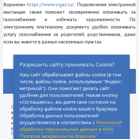
Воронеж»
https://www.vrgaz.ru/
. Подключение электронной
квитанции также поможет своевременно оплачивать за
газоснабжение и избежать задолженности. По
электронному платежному документу удобно оплачивать
услугу газоснабжения за родителей, родственников, даже
если вы живете в разных населенных пунктах.
Разрешить сайту принимать Cookie?
Наш сайт обрабатывает файлы cookie (в том
ГЛАВНАЯ
НОРМАТИВНО-ПРАВОВАЯ БАЗА
ЗАКУПКИ
числе, файлы cookie, используемые "Яндекс-
КАРТА САЙТА
ВАКАНСИИ
КОНТАКТЫ
метрикой"). Они помогают делать сайт
удобнее для пользователей. Нажав кнопку
«Соглашаюсь», вы даете свое согласие на
Сall-центр:
8 (800)
533-74-76
Сделано
Физическим
обработку файлов cookie вашего браузера.
8 (473)
202-03-19
в
лицам
Обработка данных пользователей
агентстве
Юридическим
осуществляется в соответствии с
Политикой
интернет-
лицам
рекламы
обработки персональных данных в ООО
CoffeeStudio
"Газпром межрегионгаз Воронеж"