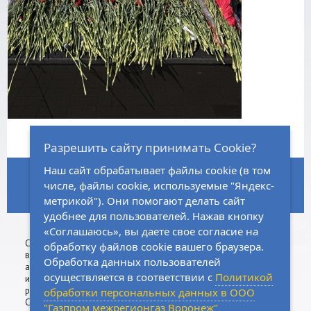
Разрешить сайту принимать Cookie?
Наш сайт обрабатывает файлы cookie (в том
ГЛАВНАЯ
НОРМАТИВНО-ПРАВОВАЯ БАЗА
ЗАКУПКИ
числе, файлы cookie, используемые "Яндекс-
метрикой"). Они помогают делать сайт
КАРТА САЙТА
ВАКАНСИИ
КОНТАКТЫ
удобнее для пользователей. Нажав кнопку
«Соглашаюсь», вы даете свое согласие на
Сall-центр:
8 (800)
533-74-76
Сделано
Физическим
обработку файлов cookie вашего браузера.
8 (473)
202-03-19
в
лицам
Обработка данных пользователей
агентстве
Юридическим
осуществляется в соответствии с
Политикой
интернет-
лицам
рекламы
обработки персональных данных в ООО
CoffeeStudio
"Газпром межрегионгаз Воронеж"